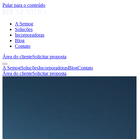
Pular para o conteúdo
A Semog
Soluções
Incorporadoras
Blog
Contato
Área do cliente
Solicitar proposta
A Semog
Soluções
Incorporadoras
Blog
Contato
Área do cliente
Solicitar proposta