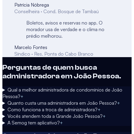
Patrícia Nóbrega
Conselheira · Cond. Bosque de Tambaú
Boletos, avisos e reservas no app. O
morador usa de verdade e o clima no
prédio melhorou.
Marcelo Fontes
Síndico · Res. Ponta do Cabo Branco
Perguntas de quem busca
administradora em
João Pessoa
.
Qual a melhor administradora de condomínios de João
Pessoa?
+
Quanto custa uma administradora em João Pessoa?
+
Como funciona a troca de administradora?
+
Vocês atendem toda a Grande João Pessoa?
+
A Semog tem aplicativo?
+