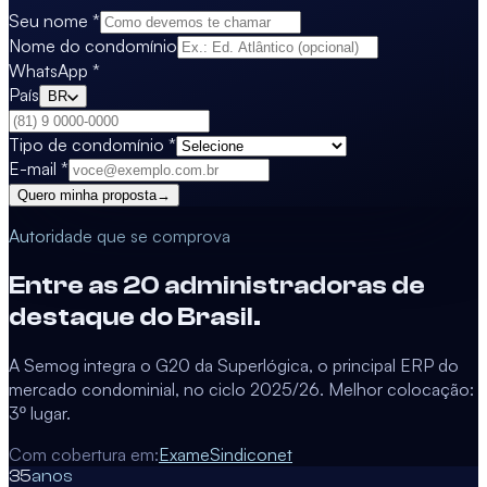
Seu nome
*
Nome do condomínio
WhatsApp
*
País
BR
Tipo de condomínio
*
E-mail
*
Quero minha proposta
→
Autoridade que se comprova
Entre as 20 administradoras de
destaque do Brasil.
A Semog integra o G20 da Superlógica, o principal ERP do
mercado condominial, no ciclo 2025/26. Melhor colocação:
3º lugar.
Com cobertura em:
Exame
Sindiconet
35
anos