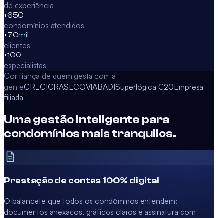
de experiência
+650
condomínios atendidos
+70
mil
clientes
+100
especialistas
Confiança de quem gesta com a
gente
CRECI
CRA
SECOVI
ABADI
Superlógica G20
Empresa
filiada
Uma gestão inteligente para
condomínios mais tranquilos.
Prestação de contas 100% digital
O balancete que todos os condôminos entendem:
documentos anexados, gráficos claros e assinatura com