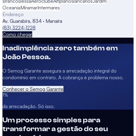
Branco
Bessa
Aeroclube
Altiplano
Bancários
Jardim
Oceania
Miramar
Intermares
Endereço
Av. Guarabira, 834 · Manaíra
(83) 3224-1228
Como chegar
Inadimplência zero também em
João Pessoa
.
O Semog Garante assegura a arrecadação integral do
condomínio em contrato. A cobrança é problema nosso.
Conhecer o Semog Garante
1%
da arrecadação. Só isso.
Um processo simples para
transformar a gestão do seu